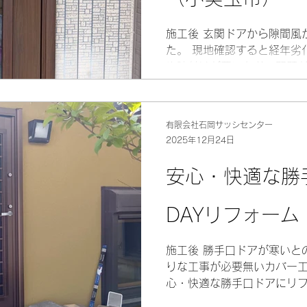
施工後 玄関ドアから隙間風
た。 現地確認すると経年劣
や建付けが悪いなどの問題が
ーザーも寿命がきており油漏
でYKKAPかんたんドアリ
採用させていただきました。 
有限会社石岡サッシセンター
はカバー工法なので外壁を
2025年12月24日
要ありません。 玄関ドア交
ストでスピーディです。 玄
安心・快適な勝
雰囲気は見違えるように変わ
た問題も一気に解決しました
DAYリフォー
ました。 仕様：YKKAPか
C07Nデザイン 予算：３
施工後 勝手口ドアが寒いと
りな工事が必要無いカバー工
心・快適な勝手口ドアにリフ
でドアを閉めたまま換気す