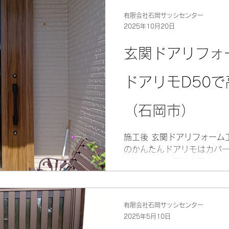
で完了するので省コストでス
有限会社石岡サッシセンター
熱ドアになり毎日を快適に
2025年10月20日
ます。 ご依頼誠にありがと
YKKAPかんたんドアリモ玄
玄関ドアリフォ
ン 予算：68万（税込み）
ドアリモD50
（石岡市）
施工後 玄関ドアリフォーム工
のかんたんドアリモはカバ
大掛かりな工事は必要ありま
完了するので省コストでス
ドアになり毎日を快適に生
す。 ご依頼誠にありがとう
有限会社石岡サッシセンター
YKKAPかんたんドアリモ玄
2025年5月10日
ン 予算：５８万（税込み）