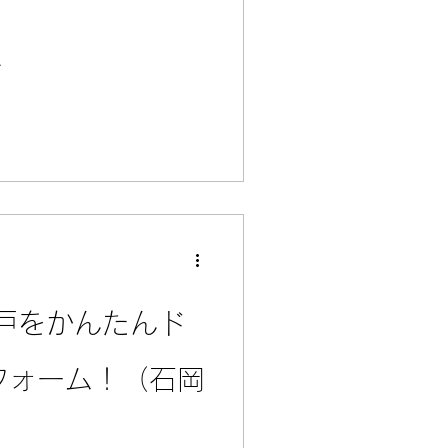
ム
戸をかんたんド
フォーム！（石岡