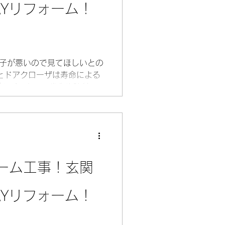
AYリフォーム！
調子が悪いので見てほしいとの
とドアクローザは寿命による
ゴムパッキンの劣化や建付け
。 そこでYKKAPかんたん
をご提案し採用させていただ
たんドアリモはカバー工法なの
工事は必要ありません。 玄
ので省コストでスピーディで
でお家の雰囲気は見違えるよ
ーム工事！玄関
抱えていた問題も一気に解決
うございました。 仕様：
AYリフォーム！
ドアD30 C07Tデザイ