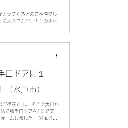
が入ってくるとのご相談でし
化によるゴムパッキンの劣化
ありました。 またドアクロ
れが確認できました。 そこ
モを使用しドア交換をご提案し
YKKAPのかんたんドアリモ
壊す等の大掛かりな工事は必
換が1日で完了するので省コ
関ドアを変えるだけでお家の
手口ドアに１
ります！ もちろん抱えてい
。 ご依頼ありがとうござい
ム！（水戸市）
んたんドアリモ玄関ドアD30
５万（税込み） 施工前
のご相談です。 そこで大掛か
法で勝手口ドアを1日で安
ォームしました。 通風ドア
る事ができます。さらにツー