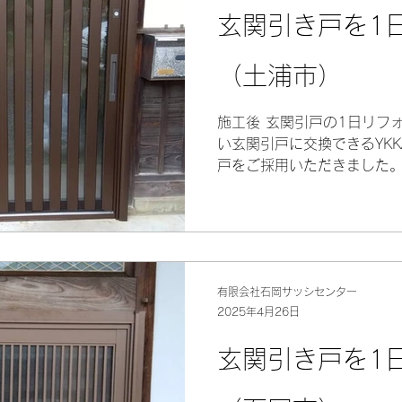
玄関引き戸を1
（土浦市）
施工後 玄関引戸の1日リフ
い玄関引戸に交換できるYK
戸をご採用いただきました。
が良くなり開閉もスムーズ、
上しました。ご依頼誠にあり
有限会社石岡サッシセンター
2025年4月26日
玄関引き戸を1