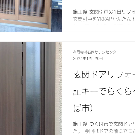
施工後 玄関引戸の1日リフ
玄関引戸をYKKAPかんた
た。 既存は木製の引戸で建
も懸念されます。 最新の玄
で動きもスムーズになり防
た。...
有限会社石岡サッシセンター
2024年12月20日
玄関ドアリフォ
証キーでらくら
ば市）
施工後 つくば市で玄関ドア
た。 今回はドアの前に立つ