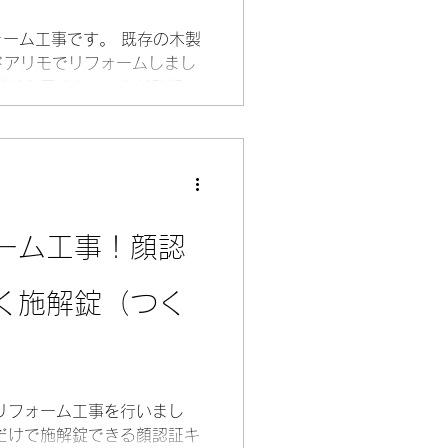
ォーム工事です。 既存の木製
んドアリモでリフォームしまし
付けも悪くなっており防犯性
関引戸にリフォームすること
犯性能も大幅に向上しまし
ーム工事！顔認
く施解錠（つく
リフォーム工事を行いまし
だけで施解錠できる顔認証キ