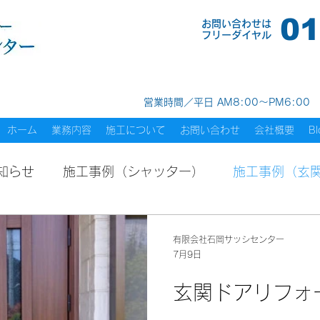
01
お問い合わせは
​フリーダイヤル
営業時間／平日 AM8:00～PM6:00
ホーム
業務内容
施工について
お問い合わせ
会社概要
Bl
知らせ
施工事例（シャッター）
施工事例（玄
例（外構・エクステリア）
施工事例（その他）
有限会社石岡サッシセンター
7月9日
玄関ドアリフォ