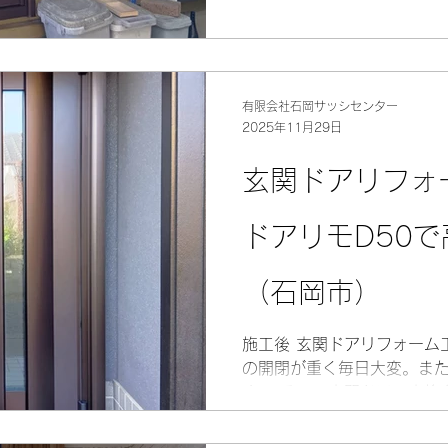
ロックで防犯性も向上。断
外からの冷気も伝わりにくく
誠にありがとうございました。
リモ 樹脂複合枠 Low-E
有限会社石岡サッシセンター
２万（税込） 施工前
2025年11月29日
玄関ドアリフォ
ドアリモD50
（石岡市）
施工後 玄関ドアリフォーム
の開閉が重く毎日大変。ま
す。 そこで玄関ドアの交換を
のかんたんドアリモはカバ
大掛かりな工事は必要ありま