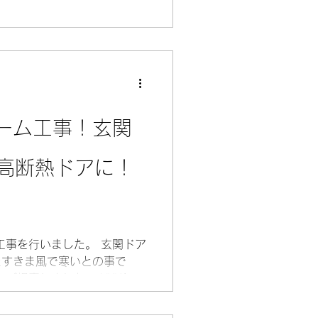
熱タイプのトリプルガラスで
結露も軽減します。 ご依頼
 仕様：YKKAP勝手口ドア
真空トリプルガラス 予算：２
ーム工事！玄関
で高断熱ドアに！
工事を行いました。 玄関ドア
たすきま風で寒いとの事で
ご提案しました。 YKKAP
ー工法なので外壁を壊す等の
せん。 玄関ドア交換が1日