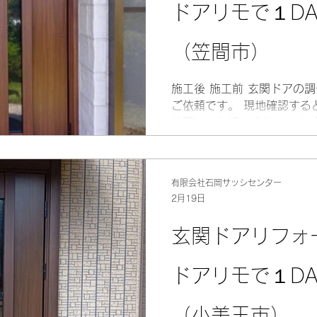
ドアリモで１D
（笠間市）
施工後 施工前 玄関ドアの
ご依頼です。 現地確認する
故障。また経年劣化による
が悪いなどの問題がありました
ドアリモを使用しドア交換
きました。 YKKAPのかん
有限会社石岡サッシセンター
で外壁を壊す等の大掛かりな
2月19日
関ドア交換が1日で完了する
す。 玄関ドアを変えるだけ
玄関ドアリフォ
うに変わります！ もちろん
しました。 ご依頼ありがと
ドアリモで１D
YKKAPかんたんドアリモ玄関
ン 費用：42万円（税込）
（小美玉市）