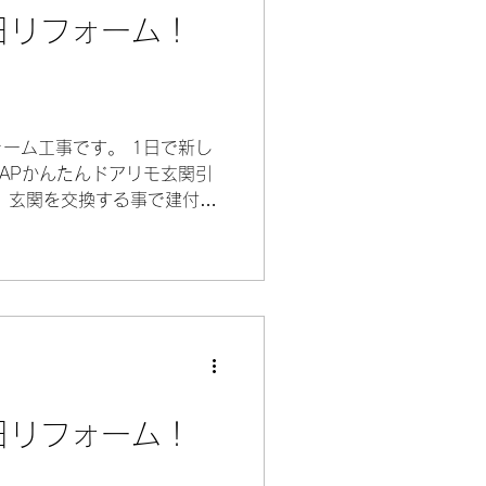
日リフォーム！
ォーム工事です。 1日で新し
KAPかんたんドアリモ玄関引
 玄関を交換する事で建付け
鍵も2ヶ所になり防犯性も向
がとうございました。...
日リフォーム！