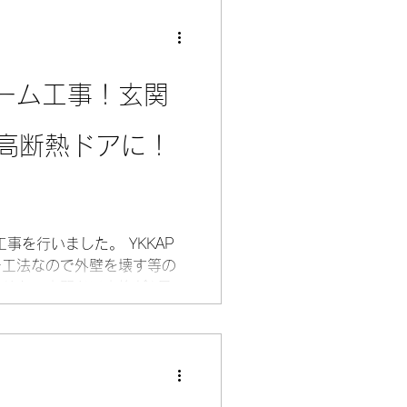
ピーディです。 最新の高断
生活していただければと思い
うございました。 仕様：
関ドアD50 C63Nデザイ
ーム工事！玄関
 施工前
で高断熱ドアに！
事を行いました。 YKKAP
ー工法なので外壁を壊す等の
せん。玄関ドア交換が1日で
ピーディです。最新の高断熱
活していただければと思いま
ございました。 仕様：
関ドアD50 C66Nデザイ
 施工前