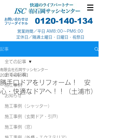
0120-140-134
お問い合わせは
​フリーダイヤル
営業時間／平日 AM8:00～PM6:00
定休日／隔週土曜日・日曜日・祝祭日
記事
全ての記事
有限会社石岡サッシセンター
全ての記事
2021年4月16日
勝手口ドアをリフォーム！ 安
施工事例
心・快適なドアへ！！（土浦市）
お知らせ
施工事例（シャッター）
施工事例（玄関ドア・引戸）
施工事例（窓）
施工事例（外構・エクステリア）