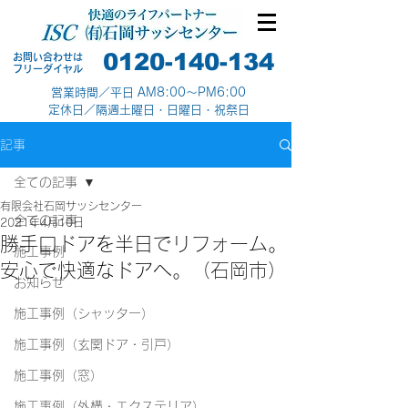
0120-140-134
お問い合わせは
​フリーダイヤル
営業時間／平日 AM8:00～PM6:00
定休日／隔週土曜日・日曜日・祝祭日
記事
全ての記事
有限会社石岡サッシセンター
全ての記事
2021年4月10日
勝手口ドアを半日でリフォーム。
施工事例
安心で快適なドアへ。（石岡市）
お知らせ
施工事例（シャッター）
施工事例（玄関ドア・引戸）
施工事例（窓）
施工事例（外構・エクステリア）