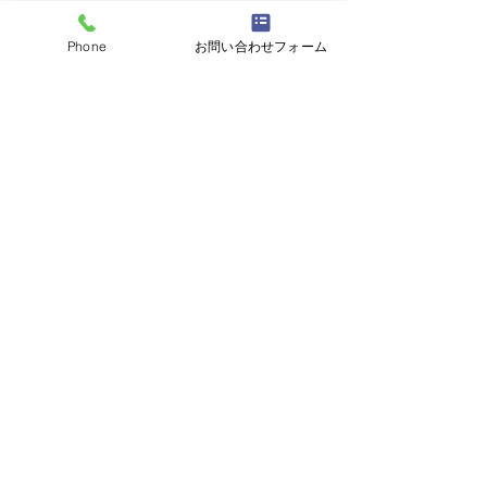
Phone
お問い合わせフォーム
コメント
コメントを追加…
玄関ドアリフォーム工
洗面所の寒さ・
事！玄関ドアリモで１
策！YKKAPマ
DAYリフォーム！（笠間
窓交換！（石岡
リフォームのことなど
ご相談は無料
です。
お気軽にお問い合わせくださいませ。