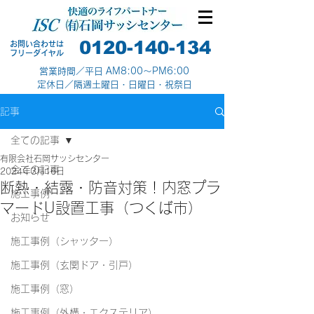
0120-140-134
お問い合わせは
​フリーダイヤル
営業時間／平日 AM8:00～PM6:00
定休日／隔週土曜日・日曜日・祝祭日
記事
全ての記事
有限会社石岡サッシセンター
全ての記事
2024年3月16日
断熱・結露・防音対策！内窓プラ
施工事例
マードU設置工事（つくば市）
お知らせ
施工事例（シャッター）
施工事例（玄関ドア・引戸）
施工事例（窓）
施工事例（外構・エクステリア）