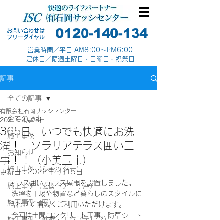
0120-140-134
お問い合わせは
​フリーダイヤル
営業時間／平日 AM8:00～PM6:00
定休日／隔週土曜日・日曜日・祝祭日
記事
全ての記事
有限会社石岡サッシセンター
全ての記事
2021年4月28日
365日、いつでも快適にお洗
施工事例
濯！ ソラリアテラス囲い工
お知らせ
事！！（小美玉市）
施工事例（シャッター）
更新日：
2022年4月15日
テラス囲い テラス屋根を設置しました。
施工事例（玄関ドア・引戸）
 洗濯物干場や物置など暮らしのスタイルに
施工事例（窓）
合わせて幅広くご利用いただけます。
 今回は土間コンクリート工事、防草シート 
施工事例（外構・エクステリア）